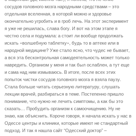
сосудов головного мозга народными средствами – это
отдельная вселенная, в которой можно и здоровье
окончательно угробить и в гроб лечь. На этот эксперимент
я уже не решилась, слава богу. И вот на этом этапе я
честно села и подумала: а стоит ли вообще продолжать
искать «волшебную таблетку», будь то в аптеке или в
народной медицине? Уже стало ясно, что чудес не бывает,
а вся эта бесконтрольная самодеятельность может только
навредить. Организм у меня и так был ослаблен, а тут еще
и сама над ним измываюсь. В итоге, после всех этих
попыток чистки сосудов головного мозга я взяла паузу.
Стала больше читать серьезную литературу, слушать
лекции врачей, разбираться в теме. Постепенно пришло
понимание, что нужно не лечить симптомы, а как бы это
сказать… Пробудить организм к самоочищению. Ну не
знаю, как объяснить. Короче говоря, я начала искать у нас в
Одессе центры и клиники, которые имеют не стандартный
подход. И так я нашла сайт “Одесский доктор” –