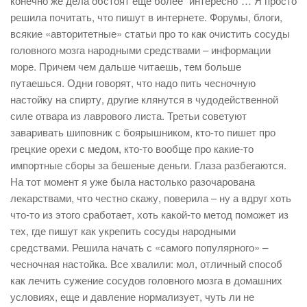
конечно же дела обстоят еще более “интересно”… Я просто
решила почитать, что пишут в интернете. Форумы, блоги,
всякие «авторитетные» статьи про то как очистить сосуды
головного мозга народными средствами – информации
море. Причем чем дальше читаешь, тем больше
путаешься. Одни говорят, что надо пить чесночную
настойку на спирту, другие клянутся в чудодейственной
силе отвара из лаврового листа. Третьи советуют
заваривать шиповник с боярышником, кто-то пишет про
грецкие орехи с медом, кто-то вообще про какие-то
импортные сборы за бешеные деньги. Глаза разбегаются.
На тот момент я уже была настолько разочарована
лекарствами, что честно скажу, поверила – ну а вдруг хоть
что-то из этого сработает, хоть какой-то метод поможет из
тех, где пишут как укрепить сосуды народными
средствами. Решила начать с «самого популярного» –
чесночная настойка. Все хвалили: мол, отличный способ
как лечить сужение сосудов головного мозга в домашних
условиях, еще и давление нормализует, чуть ли не