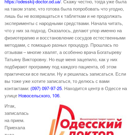
https://odesskij-doctor.od.ua/
. Скажу честно, тогда уже была
на таком этапе, что готова была попробовать что угодно,
лишь бы не возвращаться к таблеткам и не продолжать
эксперименты с народными средствами. Начала читать,
что у них за подход. Оказалось, делают упор именно на
физиотерапию и восстановление сосудов естественными
методами, с помощью разных процедур. Прошлась по
отзывам – многие хвалят, а особенно врача Богатыреву
Татьяну Викторовну. Но еще меня зацепило, как у них
подбирают программу под каждого пациента, об этом
практически все писали. Ну и решилась записаться. Если
вы тоже уже хотите записаться, то делюсь с вами
контактами:
(097) 097-97-25
. Находится центр в Одессе на
улице
Новосельского, 106
.
Итак,
записалась
на прием.
Приехала
туда –