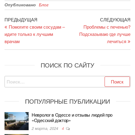
Опубликовано
Блог
Навигация
Предыдущая
С
ПРЕДЫДУЩАЯ
СЛЕДУЮЩАЯ
запись
за
Помогите своим сосудам –
Проблемы с печенью?
по
идите только к лучшим
Подсказываю где лучше
записям
врачам
лечиться
ПОИСК ПО САЙТУ
Найти:
ПОПУЛЯРНЫЕ ПУБЛИКАЦИИ
Невролог в Одессе и отзывы людей про
«Одесский доктор»
2 марта, 2024
4