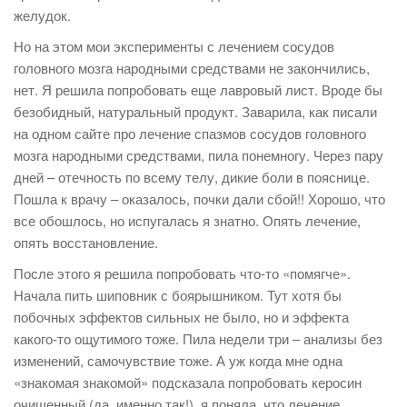
желудок.
Но на этом мои эксперименты с лечением сосудов
головного мозга народными средствами не закончились,
нет. Я решила попробовать еще лавровый лист. Вроде бы
безобидный, натуральный продукт. Заварила, как писали
на одном сайте про лечение спазмов сосудов головного
мозга народными средствами, пила понемногу. Через пару
дней – отечность по всему телу, дикие боли в пояснице.
Пошла к врачу – оказалось, почки дали сбой!! Хорошо, что
все обошлось, но испугалась я знатно. Опять лечение,
опять восстановление.
После этого я решила попробовать что-то «помягче».
Начала пить шиповник с боярышником. Тут хотя бы
побочных эффектов сильных не было, но и эффекта
какого-то ощутимого тоже. Пила недели три – анализы без
изменений, самочувствие тоже. А уж когда мне одна
«знакомая знакомой» подсказала попробовать керосин
очищенный (да, именно так!), я поняла, что лечение