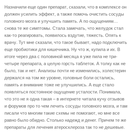
Назначили еще один препарат, сказали, что в комплексе он
должен усилить эффект, а также помочь очистить сосуды
головного мозга и улучшить память. А по ощущениям…
снова те же симптомы. Стала замечать, что желудок стал
как-то реагировать, появилось вздутие, тяжесть. Опять к
врачу. Тут мне сказали, что такое бывает, надо подключить
еще пробиотики для кишечника. Ну что ж, купила и их. В
итоге через два с половиной месяца я уже пила не три-
четыре препарата, а целую горсть таблеток. А толку как не
было, так и нет. Анализы почти не изменились, холестерин
держался на том же уровне, головные боли остались,
память и внимание тоже не улучшились. А еще стало
появляться постоянное ощущение усталости. Понимала,
что это не я одна такая – в интернете читала кучу отзывов
и форумов про то чем лечить сосуды головного мозга, и там
писали что многим такие схемы не помогают, но мне все
равно было обидно. Столько надежд и денег. Причем те же
препараты для лечения атеросклероза так то не дешевые.