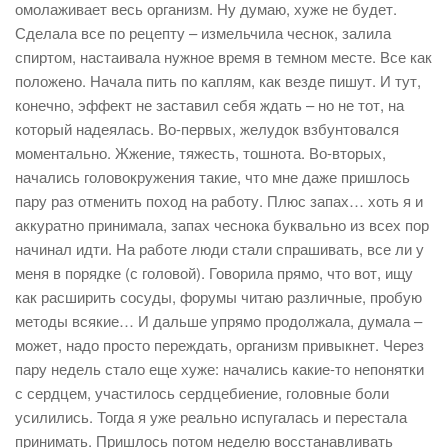
омолаживает весь организм. Ну думаю, хуже не будет.
Сделала все по рецепту – измельчила чеснок, залила
спиртом, настаивала нужное время в темном месте. Все как
положено. Начала пить по каплям, как везде пишут. И тут,
конечно, эффект не заставил себя ждать – но не тот, на
который надеялась. Во-первых, желудок взбунтовался
моментально. Жжение, тяжесть, тошнота. Во-вторых,
начались головокружения такие, что мне даже пришлось
пару раз отменить поход на работу. Плюс запах… хоть я и
аккуратно принимала, запах чеснока буквально из всех пор
начинал идти. На работе люди стали спрашивать, все ли у
меня в порядке (с головой). Говорила прямо, что вот, ищу
как расширить сосуды, форумы читаю различные, пробую
методы всякие… И дальше упрямо продолжала, думала –
может, надо просто переждать, организм привыкнет. Через
пару недель стало еще хуже: начались какие-то непонятки
с сердцем, участилось сердцебиение, головные боли
усилились. Тогда я уже реально испугалась и перестала
принимать. Пришлось потом неделю восстанавливать