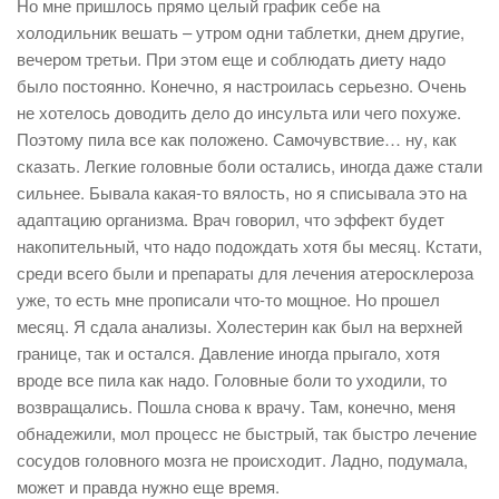
Но мне пришлось прямо целый график себе на
холодильник вешать – утром одни таблетки, днем другие,
вечером третьи. При этом еще и соблюдать диету надо
было постоянно. Конечно, я настроилась серьезно. Очень
не хотелось доводить дело до инсульта или чего похуже.
Поэтому пила все как положено. Самочувствие… ну, как
сказать. Легкие головные боли остались, иногда даже стали
сильнее. Бывала какая-то вялость, но я списывала это на
адаптацию организма. Врач говорил, что эффект будет
накопительный, что надо подождать хотя бы месяц. Кстати,
среди всего были и препараты для лечения атеросклероза
уже, то есть мне прописали что-то мощное. Но прошел
месяц. Я сдала анализы. Холестерин как был на верхней
границе, так и остался. Давление иногда прыгало, хотя
вроде все пила как надо. Головные боли то уходили, то
возвращались. Пошла снова к врачу. Там, конечно, меня
обнадежили, мол процесс не быстрый, так быстро лечение
сосудов головного мозга не происходит. Ладно, подумала,
может и правда нужно еще время.