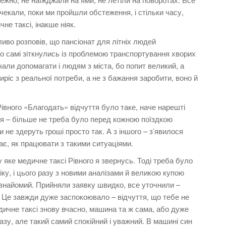
очекали, поки ми пройшли обстеження, і стільки часу,
не таксі, інакше ніяк.
ливо розповів, що пансіонат для літніх людей
що самі зіткнулись із проблемою транспортування хворих
очали допомагати і людям з міста, бо попит великий, а
иріс з реальної потреби, а не з бажання заробити, воно й
 Рівного «Благодать» відчуття було таке, наче нарешті
ня – більше не треба було перед кожною поїздкою
 не здеруть гроші просто так. А з іншого – з’явилося
нає, як працювати з такими ситуаціями.
у яке медичне таксі Рівного я звернусь. Тоді треба було
ніку, і цього разу з новими аналізами й великою купою
знайомий. Прийняли заявку швидко, все уточнили –
я. Це завжди дуже заспокоювало – відчуття, що тебе не
дичне таксі знову вчасно, машина та ж сама, або дуже
азу, але такий самий спокійний і уважний. В машині син