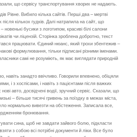
казали, що сервісу транспортування хворих не надають.
ів Рівне. Вибило кілька сайтів. Перші два – мертві
 після кількох гудків. Далі натрапила на сайт, що
– новенькі бусики з логотипом, красиві білі салони
ікатів чи ліцензій. Сторінка зроблена добротно, текст
агався працювати. Єдиний нюанс, який трохи збентежив –
накові формулювання, тільки підписані різними іменами.
ласники самі не розуміють, як має виглядати природній
о, навіть занадто ввічливо. Говорили впевнено, обіцяли
ми, і з хоспісами, і навіть з пацієнтами після важких
нові авто, досвідчені водії, зручний сервіс. Сказали, що
зькі – більше тисячі гривень за поїздку в межах міста,
було нормально вивезти на обстеження. Записала все,
вердженням бронювання.
тувати сина, щоб не завдати зайвого болю, підкласти
 взяти з собою всі потрібні документи й ліки. Все було