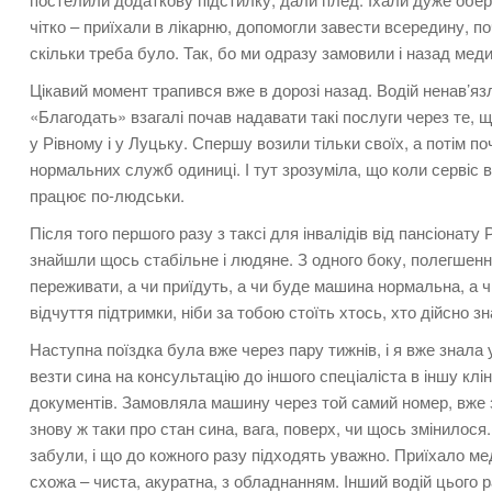
чітко – приїхали в лікарню, допомогли завести всередину, п
скільки треба було. Так, бо ми одразу замовили і назад медич
Цікавий момент трапився вже в дорозі назад. Водій ненав’яз
«Благодать» взагалі почав надавати такі послуги через те, 
у Рівному і у Луцьку. Спершу возили тільки своїх, а потім п
нормальних служб одиниці. І тут зрозуміла, що коли сервіс в
працює по-людськи.
Після того першого разу з таксі для інвалідів від пансіонату
знайшли щось стабільне і людяне. З одного боку, полегшен
переживати, а чи приїдуть, а чи буде машина нормальна, а чи
відчуття підтримки, ніби за тобою стоїть хтось, хто дійсно з
Наступна поїздка була вже через пару тижнів, і я вже знала 
везти сина на консультацію до іншого спеціаліста в іншу клі
документів. Замовляла машину через той самий номер, вже 
знову ж таки про стан сина, вага, поверх, чи щось змінилос
забули, і що до кожного разу підходять уважно. Приїхало ме
схожа – чиста, акуратна, з обладнанням. Інший водій цього р