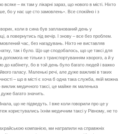
всяке – як там у лікарні зараз, що нового в місті. Ніхто
е, бо у нас ще сто замовлень». Все спокійно і з
ворих, коли в сина був запланований день у
ці, а повернутись під вечір. І знову – все без проблем.
домовлений час, без нагадувань. Ніхто не виставляв
чатку, так і було. Що ще сподобалось, що це таксі для
а допомога не тільки з транспортуванням хворого, а й у
о до кабінету, бо в той день було багато людей і важко
йвого галасу. Маленькі речі, але дуже важливі в таких
ності – що в місті є хоча б одна така служба, якій можна
о виклик медичного таксі, це майже як маленька
е дуже багато значить.
Знала, що не підведуть. І вже коли говорили про це у
 теж користувались їхнім медичним таксі у Рівному, не то
шахрайською компанією, ми натрапили на справжніх