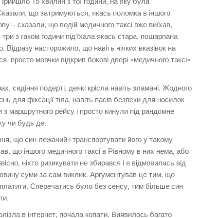
 Прийшло 15 хвилин з тої години, на яку була
казали, що затримуються, якась поломка в іншого
ву – сказали, що водій медичного таксі вже виїхав,
три з гаком години під’їхала якась стара, пошарпана
о. Відразу насторожило, що навіть ніяких вказівок на
ся, просто мовчки відкрив бокові двері «медичного таксі»
х, сидіння подерті, деякі крісла навіть зламані. Жодного
ень для фіксації тіла, навіть пасів безпеки для носилок
и з маршрутного рейсу і просто кинули під рандомне
у чи будь де.
ня, що син лежачий і транспортувати його у такому
в, що іншого медичного таксі в Рівному в них нема, або
 Звісно, ніхто ризикувати не збирався і я відмовилась від
оловину суми за сам виклик. Аргументував це тим, що
аплатити. Сперечатись було без сенсу, тим більше син
ти.
олізла в інтернет, почала копати. Виявилось багато