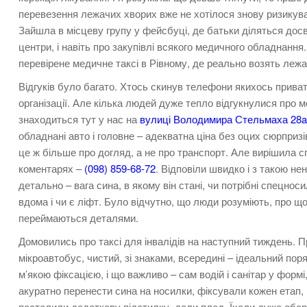
перевезення лежачих хворих вже не хотілося знову ризикува
Зайшла в місцеву групу у фейсбуці, де батьки діляться досвід
центри, і навіть про закупівлі всякого медичного обладнанн
перевірене медичне таксі в Рівному, де реально возять лежач
Відгуків було багато. Хтось скинув телефони якихось приват
організації. Але кілька людей дуже тепло відгукнулися про м
знаходиться тут у нас на
вулиці Володимира Стельмаха 28
обладнані авто і головне – адекватна ціна без оцих сюрпризі
це ж більше про догляд, а не про транспорт. Але вирішила 
коментарях –
(098) 859-68-72
. Відповіли швидко і з такою н
детально – вага сина, в якому він стані, чи потрібні спецнос
вдома і чи є ліфт. Було відчутно, що люди розуміють, про щ
переймаються деталями.
Домовились про таксі для інвалідів на наступний тиждень. 
мікроавтобус, чистий, зі знаками, всередині – ідеальний пор
м’якою фіксацією, і що важливо – сам водій і санітар у форм
акуратно перенести сина на носилки, фіксували кожен етап, 
постелили додаткову підстилку, дали плед. Їхали дуже обер