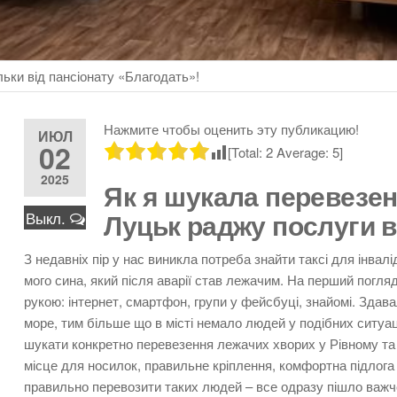
льки від пансіонату «Благодать»!
Нажмите чтобы оценить эту публикацию!
ИЮЛ
02
[Total:
2
Average:
5
]
2025
Як я шукала перевезен
Луцьк раджу послуги в
Выкл.
З недавніх пір у нас виникла потреба знайти таксі для інвалі
мого сина, який після аварії став лежачим. На перший погля
рукою: інтернет, смартфон, групи у фейсбуці, знайомі. Здава
море, тим більше що в місті немало людей у подібних ситуа
шукати конкретно перевезення лежачих хворих у Рівному та Лу
місце для носилок, правильне кріплення, комфортна підлога 
правильно перевозити таких людей – все одразу пішло важче