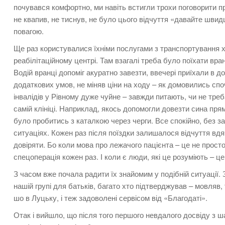
почувався комфортно, ми навіть встигли трохи поговорити про 
не квапив, не тиснув, не було цього відчуття «давайте швидш
повагою.
Ще раз користувалися їхніми послугами з транспортування х
реабілітаційному центрі. Там взагалі треба було поїхати вран
Водій вранці допоміг акуратно завезти, ввечері приїхали в 
додаткових умов, не міняв ціни на ходу – як домовились спо
інвалідів у Рівному дуже чуйне – завжди питають, чи не треб
самій клініці. Наприклад, якось допомогли довезти сина прям
було пробитись з каталкою через черги. Все спокійно, без за
ситуаціях. Кожен раз після поїздки залишалося відчуття вдяч
довіряти. Бо коли мова про лежачого пацієнта – це не прост
спецоперація кожен раз. І коли є люди, які це розуміють – ц
З часом вже почала радити їх знайомим у подібній ситуації. 
нашій групі для батьків, багато хто підтверджував – мовляв,
шо в Луцьку, і теж задоволені сервісом від «Благодаті».
Отак і вийшло, що після того першого невдалого досвіду з 