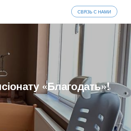
СВЯЗЬ С НАМИ
нсіонату «Благодать»!