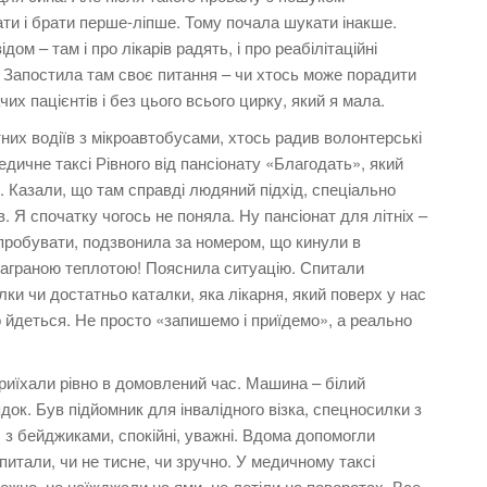
ти і брати перше-ліпше. Тому почала шукати інакше.
ом – там і про лікарів радять, і про реабілітаційні
я. Запостила там своє питання – чи хтось може порадити
их пацієнтів і без цього всього цирку, який я мала.
них водіїв з мікроавтобусами, хтось радив волонтерські
едичне таксі Рівного від пансіонату «Благодать», який
a
. Казали, що там справді людяний підхід, спеціально
в. Я спочатку чогось не поняла. Ну пансіонат для літніх –
спробувати, подзвонила за номером, що кинули в
енаграною теплотою! Пояснила ситуацію. Спитали
илки чи достатньо каталки, яка лікарня, який поверх у нас
о йдеться. Не просто «запишемо і приїдемо», а реально
Приїхали рівно в домовлений час. Машина – білий
ядок. Був підйомник для інвалідного візка, спецносилки з
і, з бейджиками, спокійні, уважні. Вдома допомогли
питали, чи не тисне, чи зручно. У медичному таксі
ежно, не наїжджали на ями, не летіли на поворотах. Все