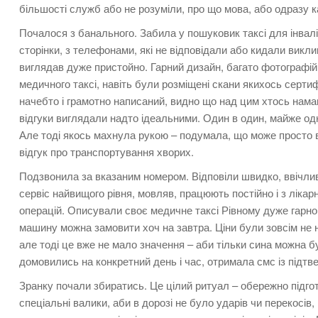
більшості служб або не розуміли, про що мова, або одразу 
Почалося з банального. Забила у пошуковик таксі для інвалід
сторінки, з телефонами, які не відповідали або кидали виклик
виглядав дуже пристойно. Гарний дизайн, багато фотографій 
медичного таксі, навіть були розміщені скани якихось сертиф
начебто і грамотно написаний, видно що над цим хтось нам
відгуки виглядали надто ідеальними. Один в один, майже од
Але тоді якось махнула рукою – подумала, що може просто в
відгук про транспортування хворих.
Подзвонила за вказаним номером. Відповіли швидко, ввічлив
сервіс найвищого рівня, мовляв, працюють постійно і з лікарня
операцій. Описували своє медичне таксі Рівному дуже гарно: 
машину можна замовити хоч на завтра. Ціни були зовсім не ни
але тоді це вже не мало значення – аби тільки сина можна 
домовились на конкретний день і час, отримала смс із підт
Зранку почали збиратись. Це цілий ритуал – обережно підго
спеціальні валики, аби в дорозі не було ударів чи перекосів,