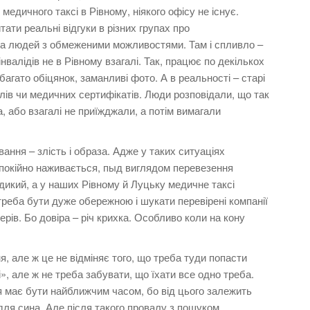
медичного таксі в Рівному, ніякого офісу не існує.
ати реальні відгуки в різних групах про
 та людей з обмеженими можливостями. Там і спливло –
нвалідів не в Рівному взагалі. Так, працює по декількох
агато обіцянок, заманливі фото. А в реальності – старі
лів чи медичних сертифікатів. Люди розповідали, що так
 або взагалі не приїжджали, а потім вимагали
ння – злість і образа. Адже у таких ситуаціях
е спокійно наживається, пыд виглядом перевезення
 дикий, а у наших Рівному й Луцьку медичне таксі
треба бути дуже обережною і шукати перевірені компанії
ерів. Бо довіра – річ крихка. Особливо коли на кону
я, але ж це не відміняє того, що треба туди попасти
і», але ж не треба забувати, що їхати все одно треба.
я має бути найближчим часом, бо від цього залежить
е для сина. Але після такого провалу з пошуком