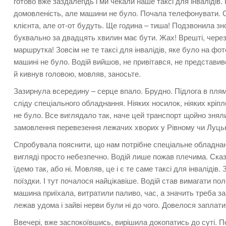
готово вже заздалегідь і ми чекали наше таксі для інвалідів.
домовленість, але машини не було. Почала телефонувати. С
клієнта, але от-от будуть. Ще година – тиша! Подзвонила зно
буквально за двадцять хвилин має бути. Жах! Врешті, через 
маршрутка! Зовсім не те таксі для інвалідів, яке було на фот
машині не було. Водій вийшов, не привітався, не представив
й кивнув головою, мовляв, заносьте.
Зазирнула всередину – серце впало. Брудно. Підлога в пляма
сліду спеціального обладнання. Ніяких носилок, ніяких кріпл
не було. Все виглядало так, наче цей транспорт щойно знял
замовлення перевезення лежачих хворих у Рівному чи Луцьк
Спробувала пояснити, що нам потрібне спеціальне обладнан
вигляді просто небезпечно. Водій лише пожав плечима. Сказа
їдемо так, або ні. Мовляв, це і є те саме таксі для інвалідів.
поїздки. І тут почалося найцікавіше. Водій став вимагати п
машина приїхала, витратили паливо, час, а значить треба з
лежав удома і зайві нерви були ні до чого. Довелося заплати
Ввечері, вже заспокоївшись, вирішила докопатись до суті. П