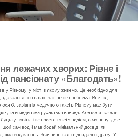
ня лежачих хворих: Рівне і
ід пансіонату «Благодать»!
дів у Рівному, у місті в якому живемо. Це необхідно для
д здавалося, що в наш час це не проблема. Все під
лося б, варіантів медичного таксі в Рівному має бути
ціях, та й медицина рухається вперед. Але коли почали
цьку навіть, і не просто таксі з водієм, а машину, де є
і щоб сам водій мав бодай мінімальний досвід, як
, ніж очікувалось. Звичайне таксі відпадало одразу. У