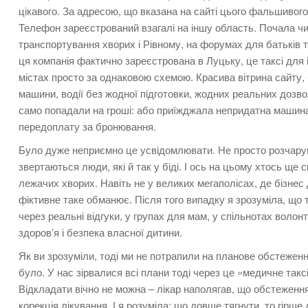
цікавого. За адресою, що вказана на сайті цього фальшивого 
Телефон зареєстрований взагалі на іншу область. Почала чит
транспортування хворих і Рівному, на форумах для батьків
ця компанія фактично зареєстрована в Луцьку, це таксі для і
містах просто за однаковою схемою. Красива вітрина сайту, б
машини, водії без жодної підготовки, жодних реальних дозво
само попадали на гроші: або приїжджала непридатна машина,
передоплату за бронювання.
Було дуже неприємно це усвідомлювати. Не просто розчарува
звертаються люди, які й так у біді. І ось на цьому хтось щ
лежачих хворих. Навіть не у великих мегаполісах, де бізнес
фіктивне таке обманює. Після того випадку я зрозуміла, що 
через реальні відгуки, у групах для мам, у спільнотах волонт
здоров’я і безпека власної дитини.
Як ви зрозуміли, тоді ми не потрапили на планове обстеженн
було. У нас зірвалися всі плани тоді через це «медичне такс
Відкладати вічно не можна – лікар наполягав, що обстеженн
корекція лікування. І я розуміла: що довше тягнути, то гірш