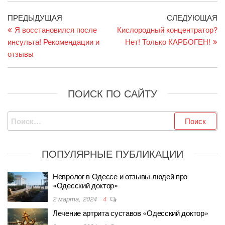
Навигация
Предыдущая
С
ПРЕДЫДУЩАЯ
СЛЕДУЮЩАЯ
запись
за
Я восстановился после
Кислородный концентратор?
по
инсульта! Рекомендации и
Нет! Только КАРБОГЕН!
записям
отзывы
ПОИСК ПО САЙТУ
Найти:
ПОПУЛЯРНЫЕ ПУБЛИКАЦИИ
Невролог в Одессе и отзывы людей про
«Одесский доктор»
2 марта, 2024
4
Лечение артрита суставов «Одесский доктор»