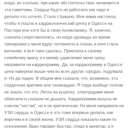
когда, во сколько, при каких обстоятельствах начинаются
эти симптомы. Сердце будто не работало как надо и
делало что хотело. Стало страшно. Моя мама настояла,
чтобы я пошла в кардиологический центр в Одессе на
Пастера или хотя бы в свою поликлинику. Я, конечно,
сначала сопротивлялась, но когда однажды во время
тренировки у меня вдруг потемнело в глазах и ноги стали
ватными, я всё-таки сдалась. Приехала к своему
семейному врачу и к моему удивлению меня сразу
направили на кардиограмму. Да, за кардиограмму в Одессе
цена наверное выше чем во всех других городах, подумала
я. Но да ладно. В общем мне сказали, что, возможно, это
сердечная аритмия или тахикардия. Я тогда вообще толком
не знала, что это. Легла на кушетку, электродами меня
обвесили и сказали не дышать. Кардиограмма вышла не
совсем “чистая”, но и не критическая. Но меня направили на
УЗИ сердца, в Одессе я это тоже впервые делала, как
впрочем и в своей жизни. УЗИ сердца показало какие-то
отклонения. Врач говорил быстро, глядя в монитор, а я