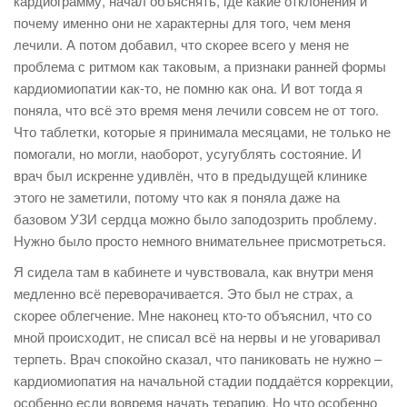
кардиограмму, начал объяснять, где какие отклонения и
почему именно они не характерны для того, чем меня
лечили. А потом добавил, что скорее всего у меня не
проблема с ритмом как таковым, а признаки ранней формы
кардиомиопатии как-то, не помню как она. И вот тогда я
поняла, что всё это время меня лечили совсем не от того.
Что таблетки, которые я принимала месяцами, не только не
помогали, но могли, наоборот, усугублять состояние. И
врач был искренне удивлён, что в предыдущей клинике
этого не заметили, потому что как я поняла даже на
базовом УЗИ сердца можно было заподозрить проблему.
Нужно было просто немного внимательнее присмотреться.
Я сидела там в кабинете и чувствовала, как внутри меня
медленно всё переворачивается. Это был не страх, а
скорее облегчение. Мне наконец кто-то объяснил, что со
мной происходит, не списал всё на нервы и не уговаривал
терпеть. Врач спокойно сказал, что паниковать не нужно –
кардиомиопатия на начальной стадии поддаётся коррекции,
особенно если вовремя начать терапию. Но что особенно