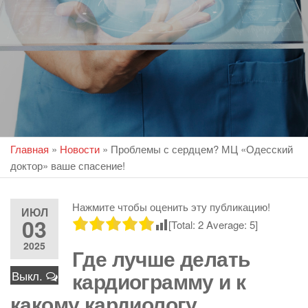
Главная
»
Новости
»
Проблемы с сердцем? МЦ «Одесский
доктор» ваше спасение!
Нажмите чтобы оценить эту публикацию!
ИЮЛ
03
[Total:
2
Average:
5
]
2025
Где лучше делать
кардиограмму и к
Выкл.
какому кардиологу