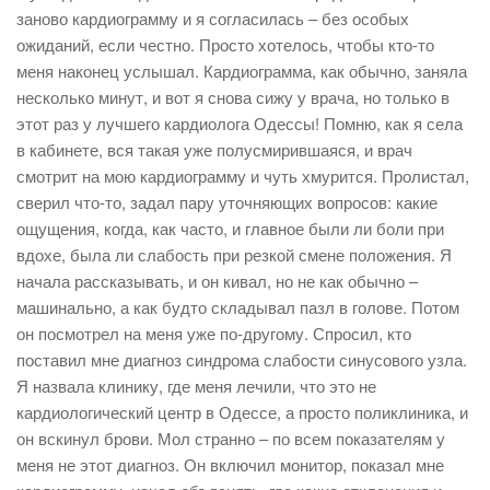
заново кардиограмму и я согласилась – без особых
ожиданий, если честно. Просто хотелось, чтобы кто-то
меня наконец услышал. Кардиограмма, как обычно, заняла
несколько минут, и вот я снова сижу у врача, но только в
этот раз у лучшего кардиолога Одессы! Помню, как я села
в кабинете, вся такая уже полусмирившаяся, и врач
смотрит на мою кардиограмму и чуть хмурится. Пролистал,
сверил что-то, задал пару уточняющих вопросов: какие
ощущения, когда, как часто, и главное были ли боли при
вдохе, была ли слабость при резкой смене положения. Я
начала рассказывать, и он кивал, но не как обычно –
машинально, а как будто складывал пазл в голове. Потом
он посмотрел на меня уже по-другому. Спросил, кто
поставил мне диагноз синдрома слабости синусового узла.
Я назвала клинику, где меня лечили, что это не
кардиологический центр в Одессе, а просто поликлиника, и
он вскинул брови. Мол странно – по всем показателям у
меня не этот диагноз. Он включил монитор, показал мне