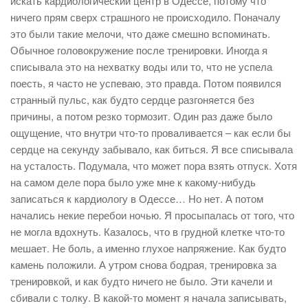
искать кардиологический центр в Одессе, потому что
ничего прям сверх страшного не происходило. Поначалу
это были такие мелочи, что даже смешно вспоминать.
Обычное головокружение после тренировки. Иногда я
списывала это на нехватку воды или то, что не успела
поесть, я часто не успеваю, это правда. Потом появился
странный пульс, как будто сердце разгоняется без
причины, а потом резко тормозит. Один раз даже было
ощущение, что внутри что-то проваливается – как если бы
сердце на секунду забывало, как биться. Я все списывала
на усталость. Подумала, что может пора взять отпуск. Хотя
на самом деле пора было уже мне к какому-нибудь
записаться к кардиологу в Одессе… Но нет. А потом
начались некие перебои ночью. Я просыпалась от того, что
не могла вдохнуть. Казалось, что в грудной клетке что-то
мешает. Не боль, а именно глухое напряжение. Как будто
камень положили. А утром снова бодрая, тренировка за
тренировкой, и как будто ничего не было. Эти качели и
сбивали с толку. В какой-то момент я начала записывать,