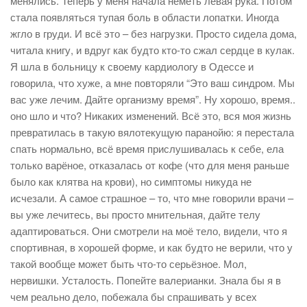
менялись. Теперь у меня начала неметь левая рука. Потом
стала появляться тупая боль в области лопатки. Иногда
жгло в груди. И всё это – без нагрузки. Просто сидела дома,
читала книгу, и вдруг как будто кто-то сжал сердце в кулак.
Я шла в больницу к своему кардиологу в Одессе и
говорила, что хуже, а мне повторяли “Это ваш синдром. Мы
вас уже лечим. Дайте организму время”. Ну хорошо, время..
оно шло и что? Никаких изменений. Всё это, вся моя жизнь
превратилась в такую вялотекущую паранойю: я перестала
спать нормально, всё время прислушивалась к себе, ела
только варёное, отказалась от кофе (что для меня раньше
было как клятва на крови), но симптомы никуда не
исчезали. А самое страшное – то, что мне говорили врачи –
вы уже лечитесь, вы просто мнительная, дайте телу
адаптироваться. Они смотрели на моё тело, видели, что я
спортивная, в хорошей форме, и как будто не верили, что у
такой вообще может быть что-то серьёзное. Мол,
нервишки. Усталость. Попейте валерианки. Знала бы я в
чем реально дело, побежала бы спрашивать у всех