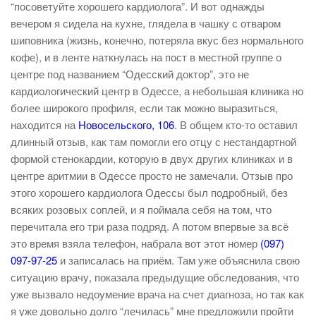
“посоветуйте хорошего кардиолога”. И вот однажды
вечером я сидела на кухне, глядела в чашку с отваром
шиповника (жизнь, конечно, потеряла вкус без нормального
кофе), и в ленте наткнулась на пост в местной группе о
центре под названием “Одесский доктор”, это не
кардиологический центр в Одессе, а небольшая клиника но
более широкого профиля, если так можно выразиться,
находится на
Новосельского, 106
. В общем кто-то оставил
длинный отзыв, как там помогли его отцу с нестандартной
формой стенокардии, которую в двух других клиниках и в
центре аритмии в Одессе просто не замечали. Отзыв про
этого хорошего кардиолога Одессы был подробный, без
всяких розовых соплей, и я поймала себя на том, что
перечитала его три раза подряд. А потом впервые за всё
это время взяла телефон, набрала вот этот номер
(097)
097-97-25
и записалась на приём. Там уже объяснила свою
ситуацию врачу, показала предыдущие обследования, что
уже вызвало недоумение врача на счет диагноза, но так как
я уже довольно долго “лечилась” мне предложили пройти