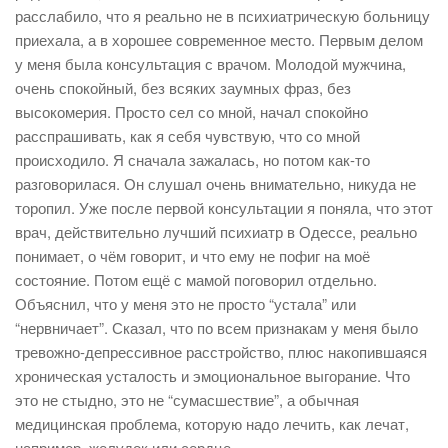
расслабило, что я реально не в психиатрическую больницу
приехала, а в хорошее современное место. Первым делом
у меня была консультация с врачом. Молодой мужчина,
очень спокойный, без всяких заумных фраз, без
высокомерия. Просто сел со мной, начал спокойно
расспрашивать, как я себя чувствую, что со мной
происходило. Я сначала зажалась, но потом как-то
разговорилася. Он слушал очень внимательно, никуда не
торопил. Уже после первой консультации я поняла, что этот
врач, действительно лучший психиатр в Одессе, реально
понимает, о чём говорит, и что ему не пофиг на моё
состояние. Потом ещё с мамой поговорил отдельно.
Объяснил, что у меня это не просто “устала” или
“нервничает”. Сказал, что по всем признакам у меня было
тревожно-депрессивное расстройство, плюс накопившаяся
хроническая усталость и эмоциональное выгорание. Что
это не стыдно, это не “сумасшествие”, а обычная
медицинская проблема, которую надо лечить, как лечат,
например, желудок или сердце.