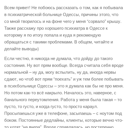
Всем привет! Не побоюсь рассказать о том, как я побывала
в психиатрической больнице Одессы, причины этого, что
со мной творилось и на фоне чего у меня “сорвало” крышу.
Также расскажу про хорошего психиатра в Одессе к
которому я по итогу попала и куда я рекомендую
обращаться с такими проблемами. В общем, читайте и
делайте выводы)
Если честно, я никогда не думала, что дойду до такого
состояния. Ну вот прям вообще. Всегда считала себя вроде
нормальной – ну да, могу вспылить, ну да, иногда нервы
сдают, но чтоб вот прям “поехать” и уж тем более побывать
в психбольнице Одессы – это я думала как бы не про меня.
Но потом как-то всё накрыло. Началось это, наверное, с
банального переутомления. Работа у меня была такая – то
пусто, то густо, и когда густо, то просто караул.
Просыпаешься уже в телефоне, засыпаешь – с ноутом под
боком. Постоянные дедлайны, клиенты, которые вечно что-
то хотят “на вчера”. Вроде справлялась, но постепенно