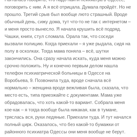
поговорить с ним. А я всё отрицала. Думала пройдёт. Но не
прошло. Третий срыв был вообще люто страшный. Вроде
обычный день, сижу дома, тут что-то не так с интернетом –
и меня просто вынесло. Я начала крушить всё подряд.
Чашки, книги, стул сломала. Орала так, что соседи
вызвали полицию. Когда приехали – я уже рыдала, сидя на
полу в осколках. Тогда мама поняла – всё, шутки
закончились. Она сразу начала искать, куда меня можно
срочно положить. Ну и конечно первым делом нашла
телефон психиатрической больницы в Одессе на
Воробьева, 9. Позвонила туда, вроде сначала всё
нормально – женщина вроде вежливая была, сказала, что
место есть, типа приезжайте с документами. Мама уже
обрадовалась, что хоть какой-то вариант. Собрала меня
кое-как – я тогда вообще была никакая, как в тумане,
тряслась вся, руки ледяные. Приехали туда. И тут начался
полный цирк. Оказалось, что без какой-то бумажки от
районного психиатра Одессы они меня вообще не берут.