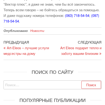
“Вектор плюс”, я даже не знаю, чем бы всё закончилось.
Теперь всем говорю – не бойтесь обращаться за помощью.
И даже подскажу номера телефонов:
(063) 718-54-54
;
(097)
718-54-54
.
Опубликовано
Новости
Навигация
Предыдущая
С
ПРЕДЫДУЩАЯ
СЛЕДУЮЩАЯ
запись
за
Art-Eleos – лучшие услуги
Art Eleos подарит тепло и
по
медсестры на дому
заботу вашим близким
записям
ПОИСК ПО САЙТУ
Найти:
ПОПУЛЯРНЫЕ ПУБЛИКАЦИИ