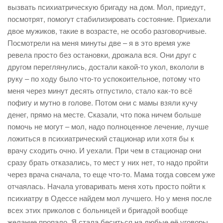
вызвать психиатрическую бригаду на дом. Мол, приедут,
посмотрят, помогут стабилизировать состояние. Приехали
двое мужиков, такие в возрасте, не особо разговорчивые.
Посмотрели на меня минуты две – я в это время уже
ревела просто без остановки, дрожала вся. Они друг с
другом переглянулись, достали какой-то укол, вкололи в
руку – по ходу было что-то успокоительное, потому что
меня через минут десять отпустило, стало как-то всё
пофигу и мутно в голове. Потом они с мамы взяли кучу
денег, прямо на месте. Сказали, что пока ничем больше
помочь не могут – мол, надо полноценное лечение, лучше
ложиться в психиатрический стационар или хотя бы к
врачу сходить очно. И уехали. При чем в стационар они
сразу брать отказались, то мест у них нет, то надо пройти
через врача сначала, то еще что-то. Мама тогда совсем уже
отчаялась. Начала уговаривать меня хоть просто пойти к
психиатру в Одессе найдем мол лучшего. Но у меня после
всех этих приколов с больницей и бригадой вообще
желание пропало. Я стала беситься на любые её уговоры.