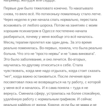
Первые дни было тяжеловато конечно. То накатывало
снова, то вяло всё. Но потихоньку-помаленьку стало легче.
Через неделю я уже начала спать нормально, перестала
вскакивать от любого шороха. Потом на занятиях с моим
хорошим психиатром в Одессе постепенно начала
разбираться, почему у меня вообще это всё началось.
Месяц терапии пролетел как один день. За это время
реально поменялась. Во-первых, поняла, что была реально
больна. Что это не “просто нервы” и не “сама виновата”.
Это было заболевание, и оно лечится. Во-вторых,
научилась по-другому относиться к себе. Стала
чувствовать, когда мне надо отдыхать, когда стоит сказать
“нет”, когда важно остановиться. После лечения врач
посоветовал пока не возвращаться на ту работу, с которой
у меня всё и началось. И я сама поняла – туда я не
вернусь. Сменила сферу, устроилась на более спокойную,
удалённую работу с нормальным графиком. И сейчас
реально кайфую от жизни. Короче, если бы не мама и не