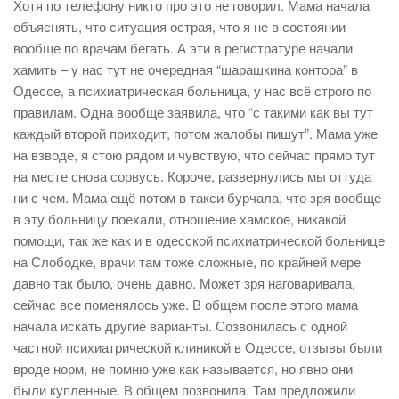
Хотя по телефону никто про это не говорил. Мама начала
объяснять, что ситуация острая, что я не в состоянии
вообще по врачам бегать. А эти в регистратуре начали
хамить – у нас тут не очередная “шарашкина контора” в
Одессе, а психиатрическая больница, у нас всё строго по
правилам. Одна вообще заявила, что “с такими как вы тут
каждый второй приходит, потом жалобы пишут”. Мама уже
на взводе, я стою рядом и чувствую, что сейчас прямо тут
на месте снова сорвусь. Короче, развернулись мы оттуда
ни с чем. Мама ещё потом в такси бурчала, что зря вообще
в эту больницу поехали, отношение хамское, никакой
помощи, так же как и в одесской психиатрической больнице
на Слободке, врачи там тоже сложные, по крайней мере
давно так было, очень давно. Может зря наговаривала,
сейчас все поменялось уже. В общем после этого мама
начала искать другие варианты. Созвонилась с одной
частной психиатрической клиникой в Одессе, отзывы были
вроде норм, не помню уже как называется, но явно они
были купленные. В общем позвонила. Там предложили