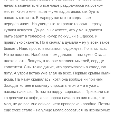
начала замечать, что всё чаще раздражаюсь на ровном
месте. Кто-то мне пишет – уже вздрагиваю, как будто
напасть какая-то. В маршрутке кто-то задел – аж
передёргивает. На улице кто-то громко говорит – сразу
кулаки чешутся. Да-да, вы скажете, что у меня должен
быть забит в телефоне номер психушки в Одессе, и
правильно скажете. Но я сначала думала – ну у всех такое
бывает. Надо просто выспаться, отдохнуть. Попыталась.
Но не помогло. Наоборот, чем дальше – тем хуже. Стала
плохо спать. Ложусь, в голове миллион мыслей, сердце
колотится. Сны такие дикие, что просыпаюсь в холодном
поту. А утром встаю уже злая на всех. Первые срывы были
дома. На маму срывалась, хотя она вообще ни при чём.
Заходит ко мне в комнату спросить что-то – а я уже с
наезда начинаю. Потом на подруг сорвалась. Приехали как-
то девочки на кофе, а я с порога начала на них гнать, что
мол, не до вас мне сейчас, чего приперлись вообще. Потом
ещё хуже стало – на улице могла сорваться на незнакомых