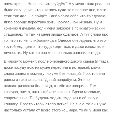
посмотришь. Не понравится уйдём”. А у меня тогда реально
было ощущение, что я катюсь куда-то в полное дно, и что
если так дальше пойдёт – либо сама себе что-то сделаю,
либо вообще перестану жить нормальной жизнью. Ну и
конечно я думала, если меня закроют в психиатрический
стационар, то там из меня овоща сделают. А тут слова про
то, что это не психбольница в Одессе очередная, что это
крутой мед центр, что туда ходят все, и даже известные
личности.. Ну как-то оно меня реально зацепило тогда.
В какой-то момент, после очередного дикого срыва (я тогда
даже посуду всю на кухне перебила в истерике), мама
снова зашла в комнату, но уже без нотаций. Просто села
рядом и тихо сказала: “Давай попробуем. Это не
психиатрическая больница, я тебе же говорила. Там
красиво, чисто, никто тебя не закроет. Врачи молодые,
современные. Ты будешь ходить туда как в обычную
клинику. Просто чтобы стало легче”. Не знаю, то ли я уже
настолько устала от всего этого кошмара, то ли у меня как