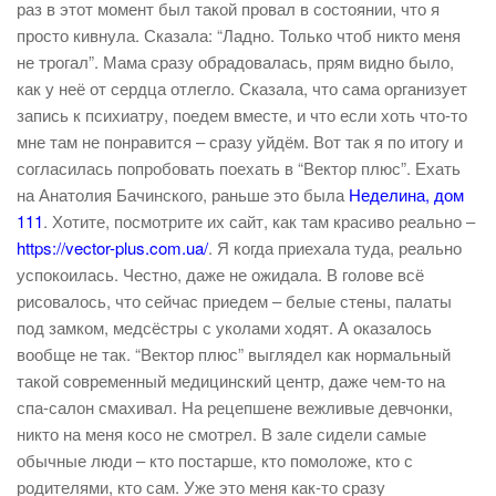
раз в этот момент был такой провал в состоянии, что я
просто кивнула. Сказала: “Ладно. Только чтоб никто меня
не трогал”. Мама сразу обрадовалась, прям видно было,
как у неё от сердца отлегло. Сказала, что сама организует
запись к психиатру, поедем вместе, и что если хоть что-то
мне там не понравится – сразу уйдём. Вот так я по итогу и
согласилась попробовать поехать в “Вектор плюс”. Ехать
на Анатолия Бачинского, раньше это была
Неделина, дом
111
. Хотите, посмотрите их сайт, как там красиво реально –
https://vector-plus.com.ua/
. Я когда приехала туда, реально
успокоилась. Честно, даже не ожидала. В голове всё
рисовалось, что сейчас приедем – белые стены, палаты
под замком, медсёстры с уколами ходят. А оказалось
вообще не так. “Вектор плюс” выглядел как нормальный
такой современный медицинский центр, даже чем-то на
спа-салон смахивал. На рецепшене вежливые девчонки,
никто на меня косо не смотрел. В зале сидели самые
обычные люди – кто постарше, кто помоложе, кто с
родителями, кто сам. Уже это меня как-то сразу