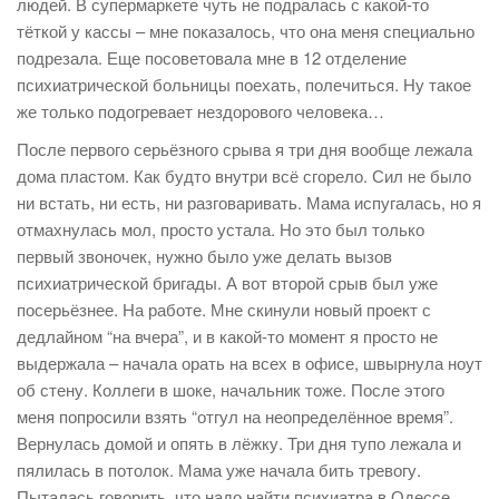
людей. В супермаркете чуть не подралась с какой-то
тёткой у кассы – мне показалось, что она меня специально
подрезала. Еще посоветовала мне в 12 отделение
психиатрической больницы поехать, полечиться. Ну такое
же только подогревает нездорового человека…
После первого серьёзного срыва я три дня вообще лежала
дома пластом. Как будто внутри всё сгорело. Сил не было
ни встать, ни есть, ни разговаривать. Мама испугалась, но я
отмахнулась мол, просто устала. Но это был только
первый звоночек, нужно было уже делать вызов
психиатрической бригады. А вот второй срыв был уже
посерьёзнее. На работе. Мне скинули новый проект с
дедлайном “на вчера”, и в какой-то момент я просто не
выдержала – начала орать на всех в офисе, швырнула ноут
об стену. Коллеги в шоке, начальник тоже. После этого
меня попросили взять “отгул на неопределённое время”.
Вернулась домой и опять в лёжку. Три дня тупо лежала и
пялилась в потолок. Мама уже начала бить тревогу.
Пыталась говорить, что надо найти психиатра в Одессе,