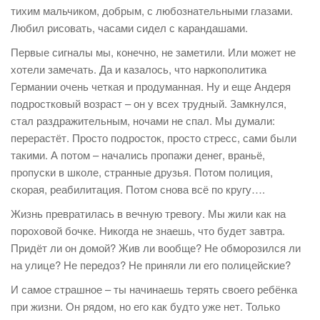
тихим мальчиком, добрым, с любознательными глазами.
Любил рисовать, часами сидел с карандашами.
Первые сигналы мы, конечно, не заметили. Или может не
хотели замечать. Да и казалось, что наркополитика
Германии очень четкая и продуманная. Ну и еще Андеря
подростковый возраст – он у всех трудный. Замкнулся,
стал раздражительным, ночами не спал. Мы думали:
перерастёт. Просто подросток, просто стресс, сами были
такими. А потом – начались пропажи денег, враньё,
пропуски в школе, странные друзья. Потом полиция,
скорая, реабилитация. Потом снова всё по кругу….
Жизнь превратилась в вечную тревогу. Мы жили как на
пороховой бочке. Никогда не знаешь, что будет завтра.
Придёт ли он домой? Жив ли вообще? Не обморозился ли
на улице? Не передоз? Не приняли ли его полицейские?
И самое страшное – ты начинаешь терять своего ребёнка
при жизни. Он рядом, но его как будто уже нет. Только