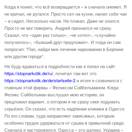
Когда я понял, что всё возвращается – я сначала онемел. Я
не кричал, не ругался. Просто сел на кухне, налил себе чая
– и сидел. Несколько часов. Не плакал. Даже не злился.
Просто не мог поверить. Андрей признался не сразу.
Сказал, что «один раз только», «не хотел», «случайно
получилось», «бывший друг предложил». И тогда он сам
попросил: “Пап, найди мне лечение наркомании в Берлине
или другом городе”.
Не буду вдаваться в подробности как я попал на сайт
https://stopnarkotik.de/ru/
, почитал там вот это
https://stopnarkotik.de/de/startseite-2
и итоге я созвонился с
главным этой фирмы – Феликсом Сойбельманом. Когда
Феликс Сойбельман выслушал мою историю, он
предложил вариант, о котором я не сразу смог подумать
серьёзно. Он сказал, что есть надёжная клиника в Одессе.
По его словам, туда направляют зависимых, которым
особенно трудно удержаться от срыва в привычной среде.
Сначала я насторожился. Одесса – это далеко. Украина –