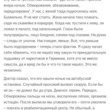
вчера ночью. Обморожение, обезвоживание,
передозировка”. У нас с женой тогда подкосились ноги.
Буквально. Я не мог стоять. Жена начала тихо плакать,
сидя на скамейке в коридоре. Когда нас пустили к нему, он
лежал в палате, под капельницей. Глаза были
полуприкрыты, лицо бледное, синяки под глазами. На руках
– следы от уколов. Настоящие, явные. Всё, что раньше
было подозрением – теперь стало фактом. Я сразу начал
себя обвинять, что не нашёл ему какую-то принудительную
подшивку от наркотиков в Германии, хотя это не имело
смысла, да и вряд ли бы я что-то такое нашёл. Это же
незаконно.
Доктор сказал, что его нашли ночью на автобусной
остановке. Случайный прохожий вызвал скорую. Если бы
не он – не дожил бы до утра. Диагноз: героин. Передоз.
Обморожены пальцы на ногах, воспаление лёгких, организм
истощён. После выписки мы уговорили его – почти умоляли
– поехать в реабилитационный центр. Не обычный, а