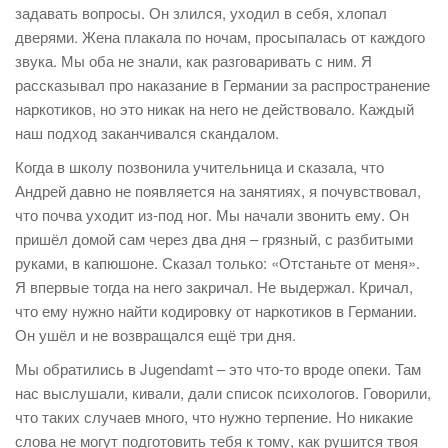
задавать вопросы. Он злился, уходил в себя, хлопал
дверями. Жена плакала по ночам, просыпалась от каждого
звука. Мы оба не знали, как разговаривать с ним. Я
рассказывал про наказание в Германии за распространение
наркотиков, но это никак на него не действовало. Каждый
наш подход заканчивался скандалом.
Когда в школу позвонила учительница и сказала, что
Андрей давно не появляется на занятиях, я почувствовал,
что почва уходит из-под ног. Мы начали звонить ему. Он
пришёл домой сам через два дня – грязный, с разбитыми
руками, в капюшоне. Сказал только: «Отстаньте от меня».
Я впервые тогда на него закричал. Не выдержал. Кричал,
что ему нужно найти кодировку от наркотиков в Германии.
Он ушёл и не возвращался ещё три дня.
Мы обратились в Jugendamt – это что-то вроде опеки. Там
нас выслушали, кивали, дали список психологов. Говорили,
что таких случаев много, что нужно терпение. Но никакие
слова не могут подготовить тебя к тому, как рушится твоя