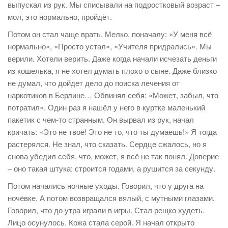
выпускал из рук. Мы списывали на подростковый возраст –
мол, это нормально, пройдёт.
Потом он стал чаще врать. Мелко, поначалу: «У меня всё
нормально», «Просто устал», «Учителя придрались». Мы
верили. Хотели верить. Даже когда начали исчезать деньги
из кошелька, я не хотел думать плохо о сыне. Даже близко
не думал, что дойдет дело до поиска лечения от
наркотиков в Берлине… Обвинял себя: «Может, забыл, что
потратил». Один раз я нашёл у него в куртке маленький
пакетик с чем-то странным. Он вырвал из рук, начал
кричать: «Это не твоё! Это не то, что ты думаешь!» Я тогда
растерялся. Не знал, что сказать. Сердце сжалось, но я
снова убедил себя, что, может, я всё не так понял. Доверие
– оно такая штука: строится годами, а рушится за секунду.
Потом начались ночные уходы. Говорил, что у друга на
ночёвке. А потом возвращался вялый, с мутными глазами.
Говорил, что до утра играли в игры. Стал рещко худеть.
Лицо осунулось. Кожа стала серой. Я начал открыто