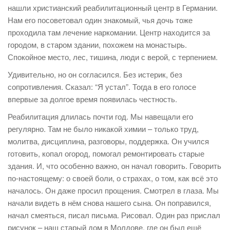
нашли христианский реабилитационный центр в Германии.
Нам его посоветовал один знакомый, чья дочь тоже
проходила там лечение наркомании. Центр находится за
городом, в старом здании, похожем на монастырь.
Спокойное место, лес, тишина, люди с верой, с терпением.
Удивительно, но он согласился. Без истерик, без
сопротивления. Сказал: “Я устал”. Тогда в его голосе
впервые за долгое время появилась честность.
Реабилитация длилась почти год. Мы навещали его
регулярно. Там не было никакой химии – только труд,
молитва, дисциплина, разговоры, поддержка. Он учился
готовить, копал огород, помогал ремонтировать старые
здания. И, что особенно важно, он начал говорить. Говорить
по-настоящему: о своей боли, о страхах, о том, как всё это
началось. Он даже просил прощения. Смотрел в глаза. Мы
начали видеть в нём снова нашего сына. Он поправился,
начал смеяться, писал письма. Рисовал. Один раз прислал
рисунок – наш старый дом в Молдове, где он был ещё