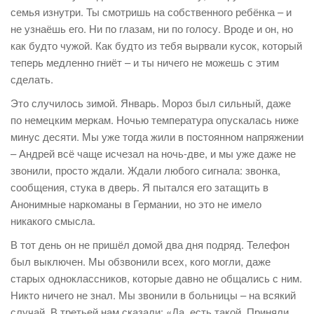
семья изнутри. Ты смотришь на собственного ребёнка – и
не узнаёшь его. Ни по глазам, ни по голосу. Вроде и он, но
как будто чужой. Как будто из тебя вырвали кусок, который
теперь медленно гниёт – и ты ничего не можешь с этим
сделать.
Это случилось зимой. Январь. Мороз был сильный, даже
по немецким меркам. Ночью температура опускалась ниже
минус десяти. Мы уже тогда жили в постоянном напряжении
– Андрей всё чаще исчезал на ночь-две, и мы уже даже не
звонили, просто ждали. Ждали любого сигнала: звонка,
сообщения, стука в дверь. Я пытался его затащить в
Анонимные наркоманы в Германии, но это не имело
никакого смысла.
В тот день он не пришёл домой два дня подряд. Телефон
был выключен. Мы обзвонили всех, кого могли, даже
старых одноклассников, которые давно не общались с ним.
Никто ничего не знал. Мы звонили в больницы – на всякий
случай. В третьей нам сказали: «Да, есть такой. Приняли