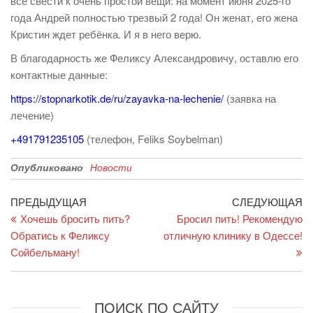
всё свести к очень простой вещи: на момент июня 2025-го
года Андрей полностью трезвый 2 года! Он женат, его жена
Кристин ждет ребёнка. И я в него верю.
В благодарность же Феликсу Александровичу, оставлю его
контактные данные:
https://stopnarkotik.de/ru/zayavka-na-lechenie/
(заявка на
лечение)
+491791235105
(телефон, Feliks Soybelman)
Опубликовано
Новости
Навигация
Предыдущая
С
ПРЕДЫДУЩАЯ
СЛЕДУЮЩАЯ
запись
за
Хочешь бросить пить?
Бросил пить! Рекомендую
по
Обратись к Феликсу
отличную клинику в Одессе!
записям
Сойбельману!
ПОИСК ПО САЙТУ