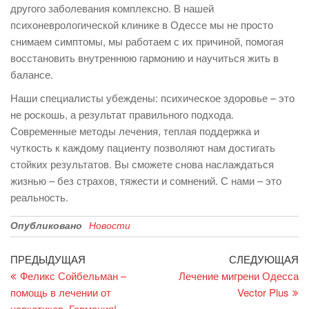
другого заболевания комплексно. В нашей
психоневрологической клинике в Одессе мы не просто
снимаем симптомы, мы работаем с их причиной, помогая
восстановить внутреннюю гармонию и научиться жить в
балансе.
Наши специалисты убеждены: психическое здоровье – это
не роскошь, а результат правильного подхода.
Современные методы лечения, теплая поддержка и
чуткость к каждому пациенту позволяют нам достигать
стойких результатов. Вы сможете снова наслаждаться
жизнью – без страхов, тяжести и сомнений. С нами – это
реальность.
Опубликовано
Новости
Навигация
Предыдущая
С
ПРЕДЫДУЩАЯ
СЛЕДУЮЩАЯ
запись
за
Феликс Сойбельман –
Лечение мигрени Одесса
по
помощь в лечении от
Vector Plus
записям
наркотиков, Германия!