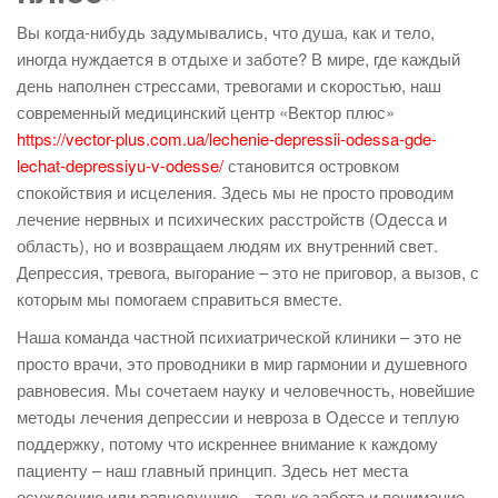
Вы когда-нибудь задумывались, что душа, как и тело,
иногда нуждается в отдыхе и заботе? В мире, где каждый
день наполнен стрессами, тревогами и скоростью, наш
современный медицинский центр «Вектор плюс»
https://vector-plus.com.ua/lechenie-depressii-odessa-gde-
lechat-depressiyu-v-odesse/
становится островком
спокойствия и исцеления. Здесь мы не просто проводим
лечение нервных и психических расстройств (Одесса и
область), но и возвращаем людям их внутренний свет.
Депрессия, тревога, выгорание – это не приговор, а вызов, с
которым мы помогаем справиться вместе.
Наша команда частной психиатрической клиники – это не
просто врачи, это проводники в мир гармонии и душевного
равновесия. Мы сочетаем науку и человечность, новейшие
методы лечения депрессии и невроза в Одессе и теплую
поддержку, потому что искреннее внимание к каждому
пациенту – наш главный принцип. Здесь нет места
осуждению или равнодушию – только забота и понимание.