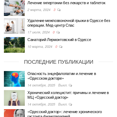
Лечение гипертонии без лекарств и таблеток
2 марта, 2024
3
Удаление межпозвоночной грыжи в Одессе без
операции. Мед-центр Спас
17 июля, 2024
0
Санаторий Лермонтовский в Одессе
10 марта, 2024
0
ПОСЛЕДНИЕ ПУБЛИКАЦИИ
Опасность энцефалопатии и лечение в
«Одесском докторе»
14 октября, 2025
Выкл.
Хронический холецистит: причины и лечение в
МЦ «Одесский доктор»
14 октября, 2025
Выкл.
«Одесский доктор»: лечение хронического
гастрита физиотерапией