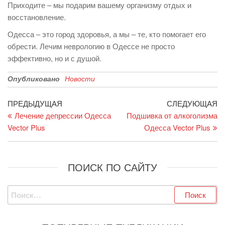
Приходите – мы подарим вашему организму отдых и
восстановление.
Одесса – это город здоровья, а мы – те, кто помогает его
обрести. Лечим неврологию в Одессе не просто
эффективно, но и с душой.
Опубликовано
Новости
Навигация
Предыдущая
С
ПРЕДЫДУЩАЯ
СЛЕДУЮЩАЯ
запись
за
Лечение депрессии Одесса
Подшивка от алкоголизма
по
Vector Plus
Одесса Vector Plus
записям
ПОИСК ПО САЙТУ
Найти: