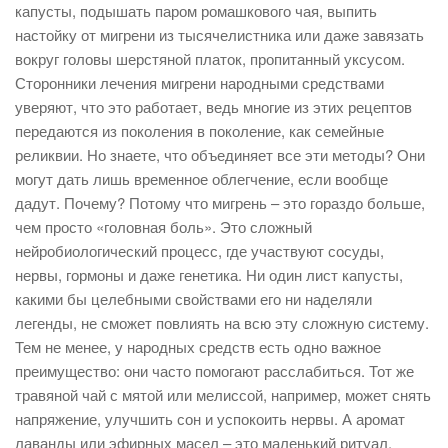
капусты, подышать паром ромашкового чая, выпить
настойку от мигрени из тысячелистника или даже завязать
вокруг головы шерстяной платок, пропитанный уксусом.
Сторонники лечения мигрени народными средствами
уверяют, что это работает, ведь многие из этих рецептов
передаются из поколения в поколение, как семейные
реликвии. Но знаете, что объединяет все эти методы? Они
могут дать лишь временное облегчение, если вообще
дадут. Почему? Потому что мигрень – это гораздо больше,
чем просто «головная боль». Это сложный
нейробиологический процесс, где участвуют сосуды,
нервы, гормоны и даже генетика. Ни один лист капусты,
какими бы целебными свойствами его ни наделяли
легенды, не сможет повлиять на всю эту сложную систему.
Тем не менее, у народных средств есть одно важное
преимущество: они часто помогают расслабиться. Тот же
травяной чай с мятой или мелиссой, например, может снять
напряжение, улучшить сон и успокоить нервы. А аромат
лаванды или эфирных масел – это маленький ритуал,