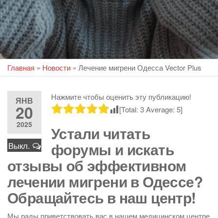
Главная
»
Новости
»
Лечение мигрени Одесса Vector Plus
Нажмите чтобы оценить эту публикацию!
ЯНВ
20
[Total:
3
Average:
5
]
2025
Устали читать
форумы и искать
Выкл.
отзывы об эффективном
лечении мигрени в Одессе?
Обращайтесь в наш центр!
Мы рады приветствовать вас в нашем медицинском центре