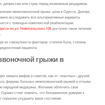
ги, депрессию или страх перед возможным рецидивом.
далению межпозвоночной грыжи, цена в Одессе, Днепре,
 важно исследовать все альтернативные варианты
чатся с помощью комплексной реабилитации,
дессе по ул. Новосельского 106
доступно такое лечение
.
я из совокупности факторов: степени боли, степени
редпочтений пациента.
звоночной грыжи в
дит немало мифов и советов, как от «опытных» друзей,
 быть форумы больных межпозвоночной грыжей и отзывы
ью народной медицины. Желание облегчить свое
. Однако стоит помнить, что безграничное доверие к
ет серьезно ухудшить ваше состояние.