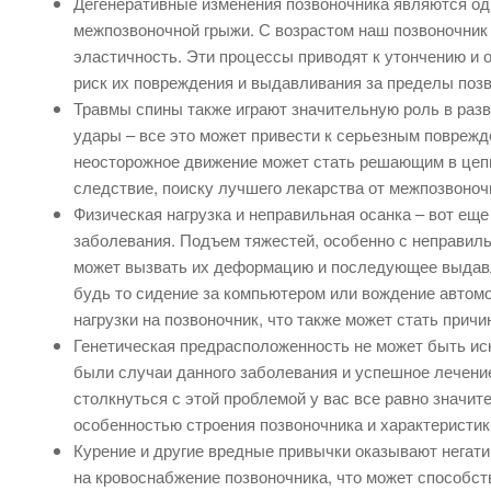
Дегенеративные изменения позвоночника являются од
межпозвоночной грыжи. С возрастом наш позвоночник 
эластичность. Эти процессы приводят к утончению и
риск их повреждения и выдавливания за пределы позв
Травмы спины также играют значительную роль в разв
удары – все это может привести к серьезным повреж
неосторожное движение может стать решающим в цепи 
следствие, поиску лучшего лекарства от межпозвоноч
Физическая нагрузка и неправильная осанка – вот ещ
заболевания. Подъем тяжестей, особенно с неправиль
может вызвать их деформацию и последующее выдавл
будь то сидение за компьютером или вождение автом
нагрузки на позвоночник, что также может стать причи
Генетическая предрасположенность не может быть ис
были случаи данного заболевания и успешное лечени
столкнуться с этой проблемой у вас все равно значи
особенностью строения позвоночника и характеристи
Курение и другие вредные привычки оказывают негати
на кровоснабжение позвоночника, что может способст