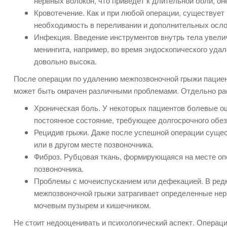
нервных волокон, что приведет к длительной боли, о
Кровотечение. Как и при любой операции, существует 
необходимость в переливании и дополнительных осл
Инфекция. Введение инструментов внутрь тела увели
менингита, например, во время эндоскопического удал
довольно высока.
После операции по удалению межпозвоночной грыжи пациен
может быть омрачен различными проблемами. Отдельно ра
Хроническая боль. У некоторых пациентов болевые о
постоянное состояние, требующее долгосрочного обе
Рецидив грыжи. Даже после успешной операции сущес
или в другом месте позвоночника.
Фиброз. Рубцовая ткань, формирующаяся на месте о
позвоночника.
Проблемы с мочеиспусканием или дефекацией. В редк
межпозвоночной грыжи затрагивает определенные нер
мочевым пузырем и кишечником.
Не стоит недооценивать и психологический аспект. Операц