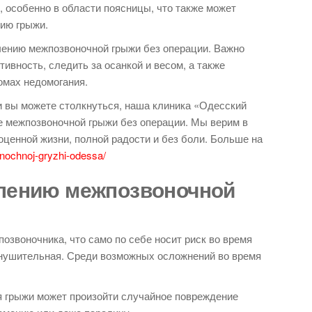
, особенно в области поясницы, что также может
ию грыжи.
чению межпозвоночной грыжи без операции. Важно
ивность, следить за осанкой и весом, а также
омах недомогания.
ми вы можете столкнуться, наша клиника «Одесский
е межпозвоночной грыжи без операции. Мы верим в
оценной жизни, полной радости и без боли. Больше на
onochnoj-gryzhi-odessa/
алению межпозвоночной
озвоночника, что само по себе носит риск во время
внушительная. Среди возможных осложнений во время
я грыжи может произойти случайное повреждение