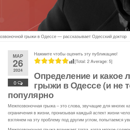
озвоночной грыжи в Одессе — рассказывает Одесский доктор
Нажмите чтобы оценить эту публикацию!
МАР
26
[Total:
2
Average:
5
]
2024
Определение и какое 
грыжи в Одессе (и не 
0
популярно
Межпозвоночная грыжа – это слова, звучащие для многих ка
ограничения в жизни, пронизывая каждый аспект жизни челов
взглянем на эту проблему под другим углом, попытаемся уви
Межпозвоночная грыжа возникает тогда, когда мягкое соде