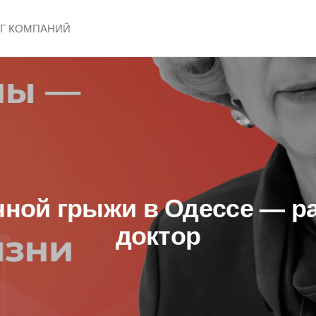
ОГ КОМПАНИЙ
КА
ной грыжи в Одессе — р
доктор