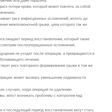
немению или даже параличу.
риск потери крови, который может повлечь за собой
ожнениях.
чивает риск инфекционных осложнений, вплоть до
ения межпозвоночной грыжи, цена которого так же
та ожидает период восстановления, который также
ссмотрим послеоперационные осложнения:
щущения не уходят после операции, а превращаются в
зболивающего лечения.
твует риск повторного формирования грыжи в том же
перации, может вызвать уменьшение подвижности
их случаях, когда операция по удалению
вы, могут возникать проблемы с контролем над
ия и последующий период восстановления могут стать