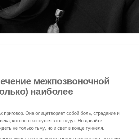
лечение межпозвоночной
только) наиболее
к приговор. Она олицетворяет собой боль, страдание и
ека, которого коснулся этот недуг. Но давайте
деть не только тьму, но и свет в конце туннеля.
ржимое диска, находящегося между позвонками, выходит