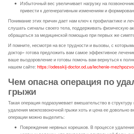
Избыточный вес увеличивает нагрузку на позвоночник
привести к дегенеративным изменениям и формирован
Понимание этих причин дает нам ключ к профилактике и ле
слушать сигналы своего тела, поддерживать физическую акт
обращаться за медицинской помощью при первых же симпт
И помните, несмотря на все трудности и вызовы, с которы
доктор» готова предложить вам самое эффективное лечени
ваше выздоровление и готовы помочь вам вернуться к полн
нашем сайте:
https://odesskij-doctor.od.ua/lechenie-mezhpozv
Чем опасна операция по уд
грыжи
Такая операция подразумевает вмешательство в структуру п
удаления межпозвоночной грыжи хоть и цена ее довольно 
операции можно выделить:
Повреждение нервных корешков. В процессе удалени