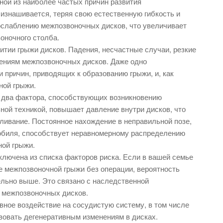
ной из наиболее частых причин развития
изнашивается, теряя свою естественную гибкость и
 ослаблению межпозвоночных дисков, что увеличивает
оночного столба.
итии грыжи дисков. Падения, несчастные случаи, резкие
дениям межпозвоночных дисков. Даже одно
причин, приводящих к образованию грыжи, и, как
ной грыжи.
е два фактора, способствующих возникновению
ной техникой, повышает давление внутри дисков, что
ивание. Постоянное нахождение в неправильной позе,
обиля, способствует неравномерному распределению
ной грыжи.
ключена из списка факторов риска. Если в вашей семье
е межпозвоночной грыжи без операции, вероятность
тельно выше. Это связано с наследственной
к межпозвоночных дисков.
вное воздействие на сосудистую систему, в том числе
вовать дегенеративным изменениям в дисках.