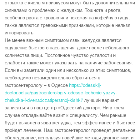
отрыжка с кислым привкусом могут быть дополнительными
сигналами о проблемах с желудком. Тошнота и рвота,
особенно рвота с кровью или похожая на кофейную гущу,
также являются тревожными признаками, которые нельзя
игнорировать.
Не менее важным симптомом язвы желудка является
ощущение быстрого насыщения, даже после небольшого
количества пищи. Постоянное чувство усталости и
слабости также может указывать на наличие заболевания.
Если вы заметили один или несколько из этих симптомов,
необходимо незамедлительно обратиться к
гастроэнтерологу – в Одессе
https://odesskij-
doctor.od.ua/gastroenterolog-v-odesse-lechenie-yazvy-
zheludka-i-dvenadczatiperstnoj-kishki/
лучший вариант
записаться в наш центр «Одесский доктор». Ни в коем
случае откладывайте визит к специалисту. Чем раньше
будет выявлена язва желудка, тем эффективнее и быстрее
пройдет лечение. Наш гастроэнтеролог проведет детальное
обследование, используя новейшие методы диагностики, и