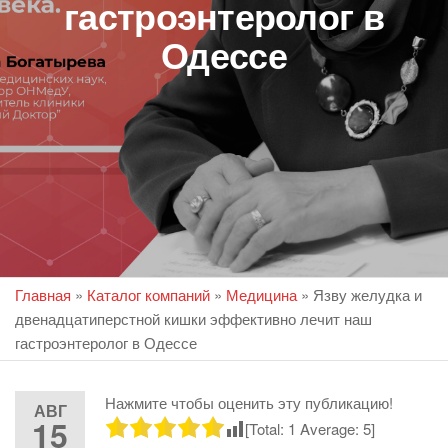
гастроэнтеролог в
Одессе
Главная
»
Каталог компаний
»
Медицина
»
Язву желудка и
двенадцатиперстной кишки эффективно лечит наш
гастроэнтеролог в Одессе
Нажмите чтобы оценить эту публикацию!
АВГ
15
[Total:
1
Average:
5
]