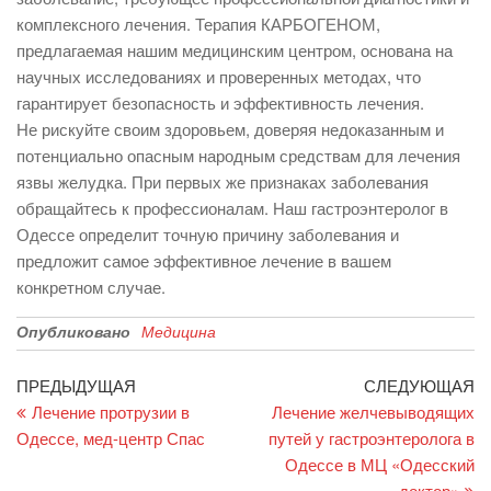
комплексного лечения. Терапия КАРБОГЕНОМ,
предлагаемая нашим медицинским центром, основана на
научных исследованиях и проверенных методах, что
гарантирует безопасность и эффективность лечения.
Не рискуйте своим здоровьем, доверяя недоказанным и
потенциально опасным народным средствам для лечения
язвы желудка. При первых же признаках заболевания
обращайтесь к профессионалам. Наш гастроэнтеролог в
Одессе определит точную причину заболевания и
предложит самое эффективное лечение в вашем
конкретном случае.
Опубликовано
Медицина
Навигация
Предыдущая
С
ПРЕДЫДУЩАЯ
СЛЕДУЮЩАЯ
запись
за
Лечение протрузии в
Лечение желчевыводящих
по
Одессе, мед-центр Спас
путей у гастроэнтеролога в
записям
Одессе в МЦ «Одесский
доктор»